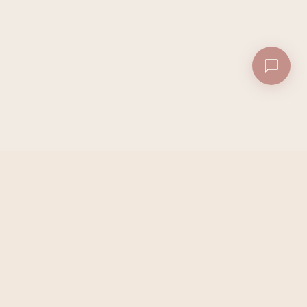
Dana
Milano
Haircare premium. Le geste
essentiel pour des cheveux
sublimés.
LA MARQUE
Élixir Milano