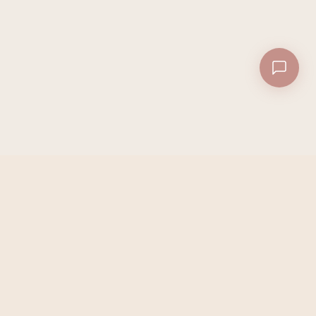
Dana
Milano
Haircare premium. Le geste
essentiel pour des cheveux
sublimés.
LA MARQUE
Élixir Milano